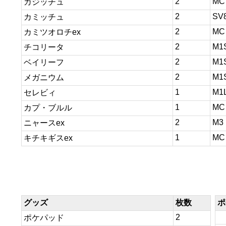
2
MC
カジッチュ
2
SV
カミッチュ
2
MC
カミツオロチex
2
M1
チコリータ
2
M1
ベイリーフ
2
M1
メガニウム
1
M1
セレビィ
1
MC
カプ・ブルル
2
M3
ニャースex
1
MC
キチキギスex
グッズ
枚数
ポ
2
ポケパッド