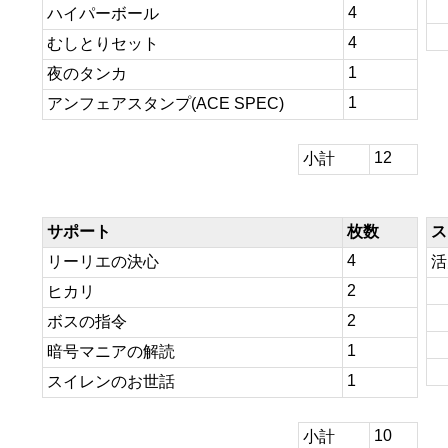
4
ハイパーボール
4
むしとりセット
1
夜のタンカ
1
アンフェアスタンプ(ACE SPEC)
12
小計
サポート
枚数
ス
4
リーリエの決心
活
2
ヒカリ
2
ボスの指令
1
暗号マニアの解読
1
スイレンのお世話
10
小計