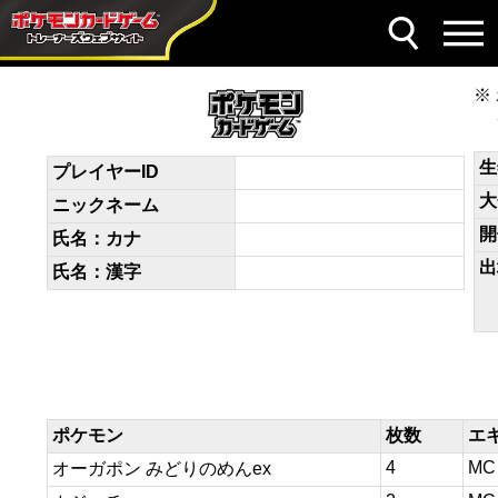
デッキコード
8cYK8c-ZF8Nbj-4c4Y8G
生
プレイヤーID
大
ニックネーム
開
氏名：カナ
出
氏名：漢字
ポケモン
枚数
エ
4
MC
オーガポン みどりのめんex