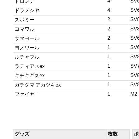
4
SV
ドロンチ
4
SV
ドラメシヤ
2
SV
スボミー
2
SV
ヨマワル
2
SV
サマヨール
1
SV
ヨノワール
1
SV
ルチャブル
1
SV
ラティアスex
1
SV
キチキギスex
1
SV
ガチグマ アカツキex
1
M2
ファイヤー
グッズ
枚数
ポ