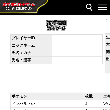
デッキコード
8D8Dx4-ISFF90-KxxY84
生
プレイヤーID
大
ニックネーム
開
氏名：カナ
出
氏名：漢字
ポケモン
枚数
エ
3
SV
ドラパルトex