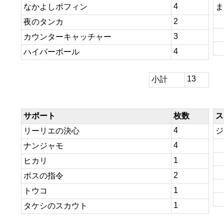
4
なかよしポフィン
ま
2
夜のタンカ
3
カウンターキャッチャー
4
ハイパーボール
13
小計
サポート
枚数
ス
4
リーリエの決心
ジ
4
ナンジャモ
1
ヒカリ
2
ボスの指令
1
トウコ
1
タケシのスカウト