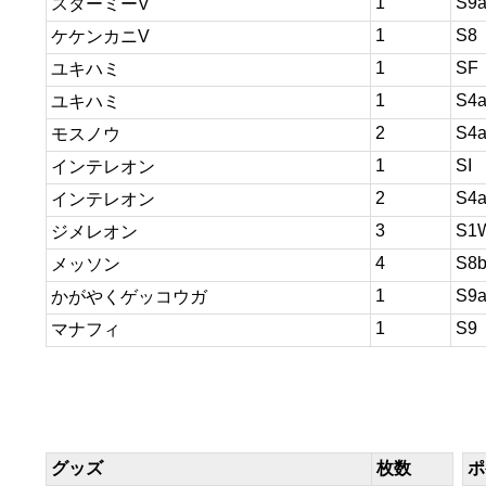
1
S9
スターミーV
1
S8
ケケンカニV
1
SF
ユキハミ
1
S4
ユキハミ
2
S4
モスノウ
1
SI
インテレオン
2
S4
インテレオン
3
S1
ジメレオン
4
S8
メッソン
1
S9
かがやくゲッコウガ
1
S9
マナフィ
グッズ
枚数
ポ