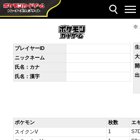
デッキコード
88cJxK-95lgIN-cYDcY8
生
プレイヤーID
大
ニックネーム
開
氏名：カナ
出
氏名：漢字
ポケモン
枚数
エ
1
S7
スイクンV