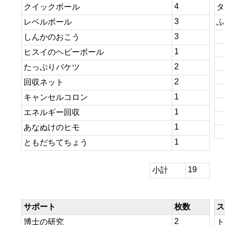
4
クイックボール
タ
3
レベルボール
ふ
3
しんかのおこう
1
ヒスイのヘビーボール
2
たっぷりバケツ
2
回収ネット
1
キャンセルコロン
1
エネルギー回収
1
あなぬけのヒモ
1
ともだちてちょう
19
小計
サポート
枚数
ス
2
博士の研究
ト