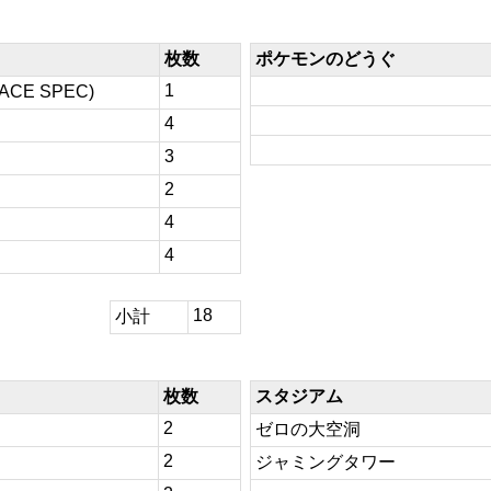
枚数
ポケモンのどうぐ
1
E SPEC)
4
3
2
4
4
18
小計
枚数
スタジアム
2
ゼロの大空洞
2
ジャミングタワー