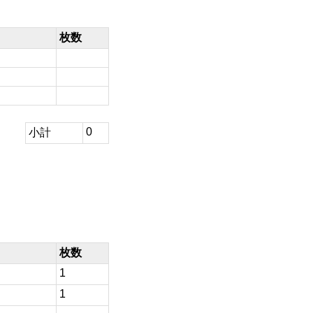
枚数
0
小計
枚数
1
1