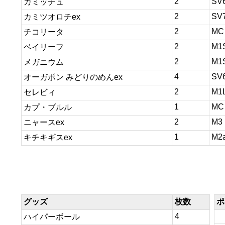
2
SV
カミッチュ
2
SV
カミツオロチex
2
MC
チコリータ
2
M1
ベイリーフ
2
M1
メガニウム
4
SV
オーガポン みどりのめんex
2
M1
セレビィ
1
MC
カプ・ブルル
2
M3
ニャースex
1
M2
キチキギスex
グッズ
枚数
ポ
4
ハイパーボール