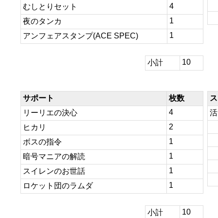
4
むしとりセット
1
夜のタンカ
1
アンフェアスタンプ(ACE SPEC)
10
小計
サポート
枚数
ス
4
リーリエの決心
活
2
ヒカリ
1
ボスの指令
1
暗号マニアの解読
1
スイレンのお世話
1
ロケット団のラムダ
10
小計