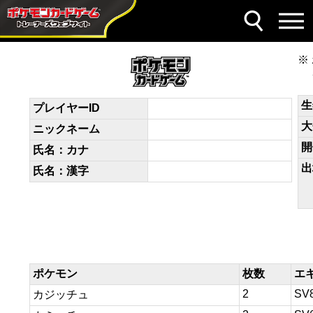
デッキコード
6nQggN-RE2bM7-nnnQQ9
生
プレイヤーID
大
ニックネーム
開
氏名：カナ
出
氏名：漢字
ポケモン
枚数
エ
2
SV
カジッチュ