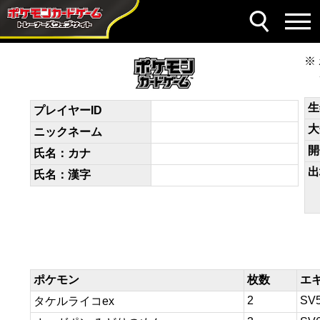
デッキコード
4xx884-QbEMDy-88Y8xJ
生
プレイヤーID
大
ニックネーム
開
氏名：カナ
出
氏名：漢字
ポケモン
枚数
エ
2
SV
タケルライコex