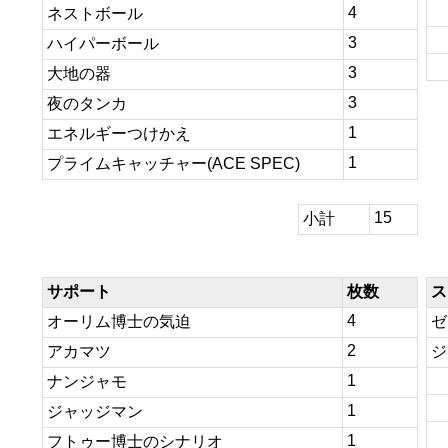
4
ネストボール
3
ハイパーボール
3
大地の器
3
夜のタンカ
1
エネルギーつけかえ
1
プライムキャッチャー(ACE SPEC)
15
小計
サポート
枚数
ス
4
オーリム博士の気迫
ゼ
2
アカマツ
ジ
1
ナンジャモ
1
ジャッジマン
1
フトゥー博士のシナリオ