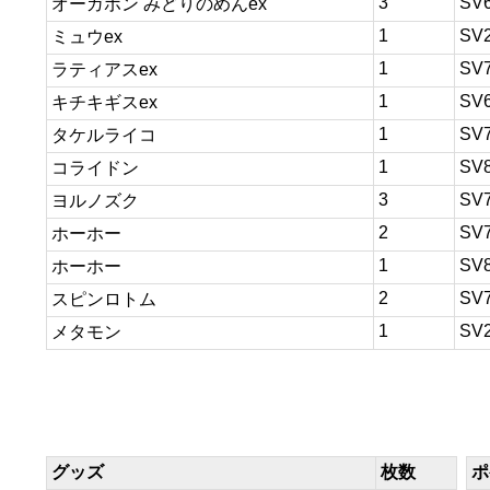
3
SV
オーガポン みどりのめんex
1
SV
ミュウex
1
SV
ラティアスex
1
SV
キチキギスex
1
SV
タケルライコ
1
SV
コライドン
3
SV
ヨルノズク
2
SV
ホーホー
1
SV
ホーホー
2
SV
スピンロトム
1
SV
メタモン
グッズ
枚数
ポ