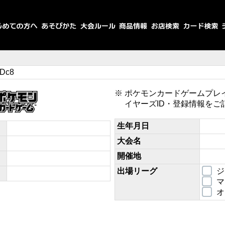
JDc8
ポケモンカードゲームプレ
イヤーズID・登録情報をご
生年月日
大会名
開催地
出場リーグ
ジ
マ
オ