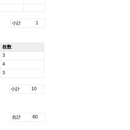
1
小計
枚数
3
4
3
10
小計
60
合計