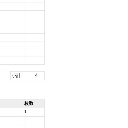
4
小計
枚数
1