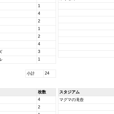
1
4
2
1
2
4
3
ズ
1
ル
24
小計
枚数
スタジアム
4
マグマの滝壺
2