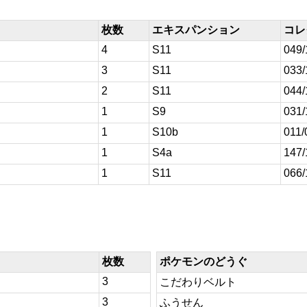
枚数
エキスパンション
コレ
4
S11
049/
3
S11
033/
2
S11
044/
1
S9
031/
1
S10b
011/
1
S4a
147/
1
S11
066/
枚数
ポケモンのどうぐ
3
こだわりベルト
3
ふうせん