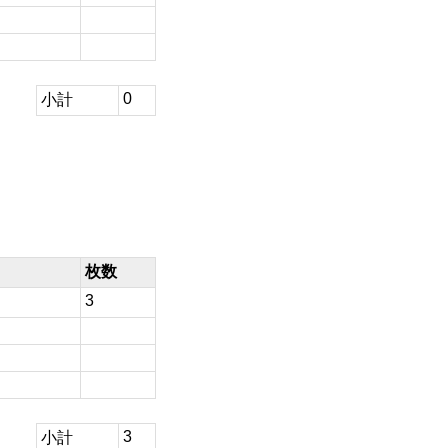
0
小計
枚数
3
3
小計