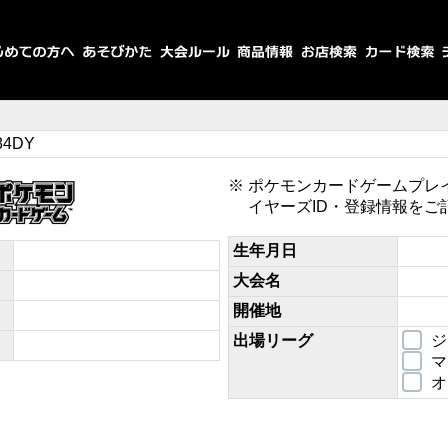
84DY
ポケモンカードゲームプレ
イヤーズID・登録情報をご
生年月日
大会名
開催地
出場リーグ
ジ
マ
オ