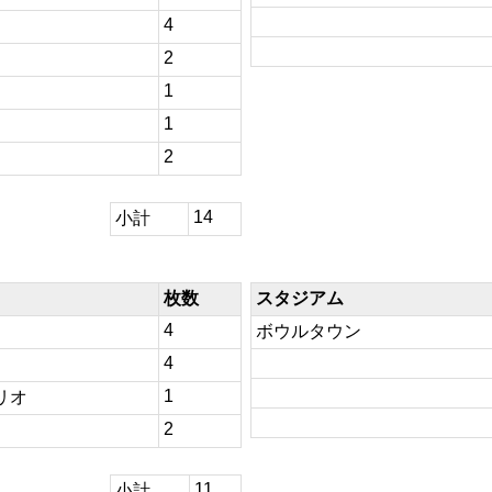
4
2
1
1
2
14
小計
枚数
スタジアム
4
ボウルタウン
4
1
リオ
2
11
小計