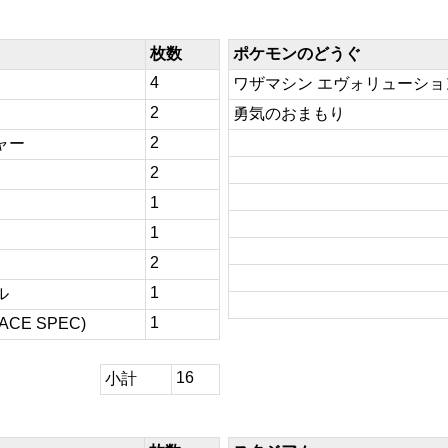
枚数
ポケモンのどうぐ
4
ワザマシン エヴォリューショ
2
勇気のおまもり
2
ャー
2
1
1
2
1
ル
1
E SPEC)
16
小計