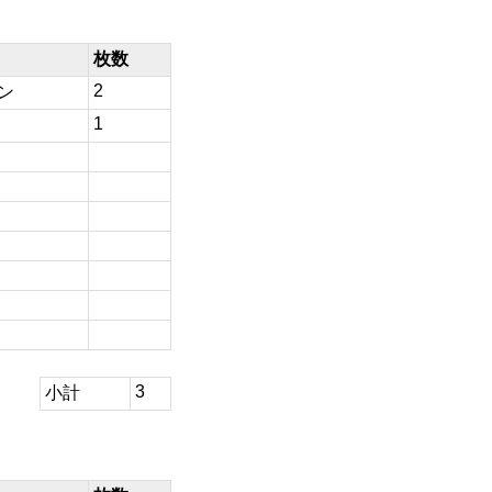
枚数
2
ン
1
3
小計