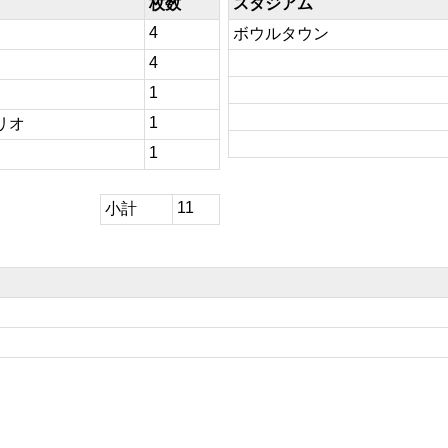
枚数
スタジアム
4
ボウルタウン
4
1
1
リオ
1
11
小計