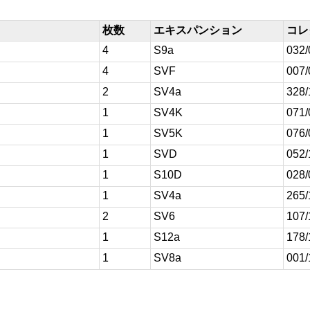
枚数
エキスパンション
コレ
4
S9a
032/
4
SVF
007/
2
SV4a
328/
1
SV4K
071/
1
SV5K
076/
1
SVD
052/
1
S10D
028/
1
SV4a
265/
2
SV6
107/
1
S12a
178/
1
SV8a
001/