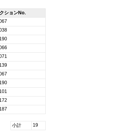
クションNo.
067
038
190
066
071
139
067
190
101
172
187
19
小計