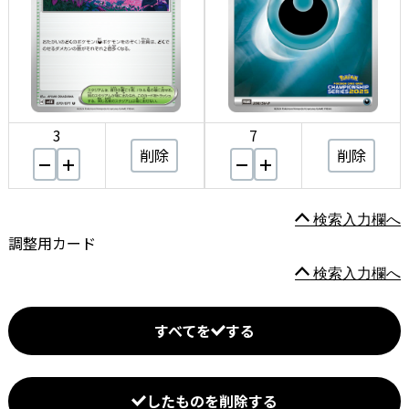
3
7
削除
削除
検索入力欄へ
調整用カード
検索入力欄へ
すべてを
する
したものを削除する