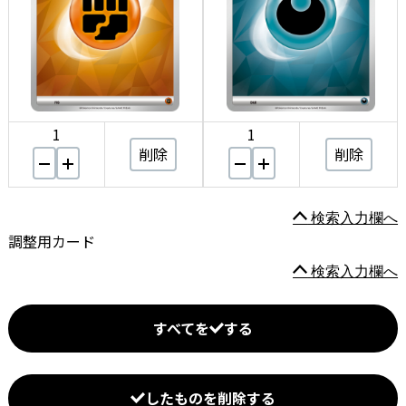
1
1
削除
削除
検索入力欄へ
調整用カード
検索入力欄へ
すべてを
する
したものを削除する