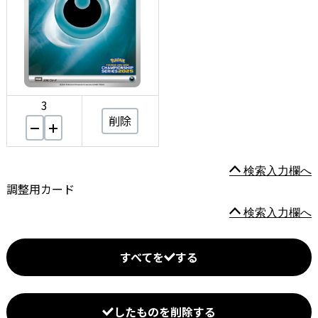
3
削除
検索入力欄へ
調整用カード
検索入力欄へ
すべてを
する
したものを削除する