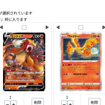
ドが選択されています
ド」枠に入ります
1
1
削除
削除