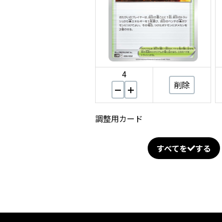
4
削除
調整用カード
すべてを
する