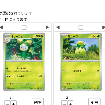
ドが選択されています
ド」枠に入ります
2
2
削除
削除