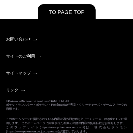
TO PAGE TOP
お問い合わせ
サイトのご利用
サイトマップ
リンク
©Pokémon/Nintendo/Creatures/GAME FREAK
ポケットモンスター・ポケモン・Pokémonは任天堂・クリーチャーズ・ゲームフリークの
商標です。
このホームページに掲載されている内容の著作権は(株)クリーチャーズ、(株)ポケモンに帰
属します。 このホームページに掲載された画像その他の内容の無断転載はお断りします。
このウェブサイト(
https://www.pokemon-card.com/
)は、株式会社ポケモン
(
https://www.pokemon.co.jp/corporate/
)が運営しております。