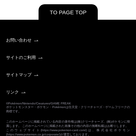
TO PAGE TOP
お問い合わせ
サイトのご利用
サイトマップ
リンク
©Pokémon/Nintendo/Creatures/GAME FREAK
ポケットモンスター・ポケモン・Pokémonは任天堂・クリーチャーズ・ゲームフリークの
商標です。
このホームページに掲載されている内容の著作権は(株)クリーチャーズ、(株)ポケモンに帰
属します。 このホームページに掲載された画像その他の内容の無断転載はお断りします。
このウェブサイト(
https://www.pokemon-card.com/
)は、株式会社ポケモン
(
https://www.pokemon.co.jp/corporate/
)が運営しております。