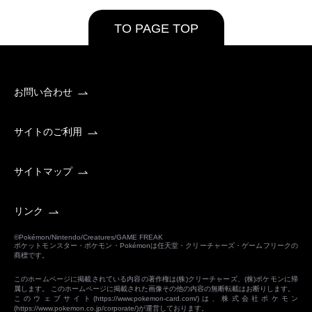
TO PAGE TOP
お問い合わせ
サイトのご利用
サイトマップ
リンク
©Pokémon/Nintendo/Creatures/GAME FREAK
ポケットモンスター・ポケモン・Pokémonは任天堂・クリーチャーズ・ゲームフリークの
商標です。
このホームページに掲載されている内容の著作権は(株)クリーチャーズ、(株)ポケモンに帰
属します。 このホームページに掲載された画像その他の内容の無断転載はお断りします。
このウェブサイト(
https://www.pokemon-card.com/
)は、株式会社ポケモン
(
https://www.pokemon.co.jp/corporate/
)が運営しております。