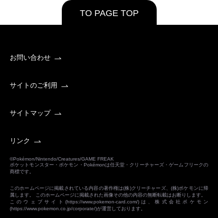
TO PAGE TOP
お問い合わせ
サイトのご利用
サイトマップ
リンク
©Pokémon/Nintendo/Creatures/GAME FREAK
ポケットモンスター・ポケモン・Pokémonは任天堂・クリーチャーズ・ゲームフリークの
商標です。
このホームページに掲載されている内容の著作権は(株)クリーチャーズ、(株)ポケモンに帰
属します。 このホームページに掲載された画像その他の内容の無断転載はお断りします。
このウェブサイト(
https://www.pokemon-card.com/
)は、株式会社ポケモン
(
https://www.pokemon.co.jp/corporate/
)が運営しております。