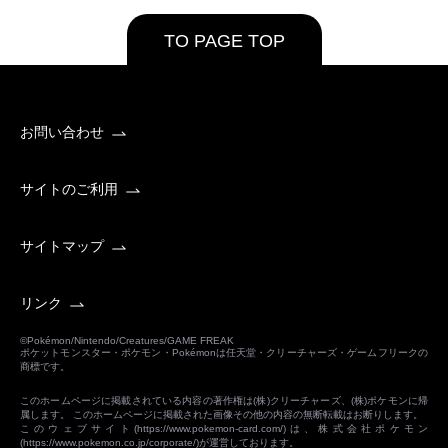
TO PAGE TOP
お問い合わせ
サイトのご利用
サイトマップ
リンク
©Pokémon/Nintendo/Creatures/GAME FREAK
ポケットモンスター・ポケモン・Pokémonは任天堂・クリーチャーズ・ゲームフリークの
商標です。
このホームページに掲載されている内容の著作権は(株)クリーチャーズ、(株)ポケモンに帰
属します。 このホームページに掲載された画像その他の内容の無断転載はお断りします。
このウェブサイト(
https://www.pokemon-card.com/
)は、株式会社ポケモン
(
https://www.pokemon.co.jp/corporate/
)が運営しております。