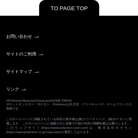
TO PAGE TOP
お問い合わせ
サイトのご利用
サイトマップ
リンク
©Pokémon/Nintendo/Creatures/GAME FREAK
ポケットモンスター・ポケモン・Pokémonは任天堂・クリーチャーズ・ゲームフリークの
商標です。
このホームページに掲載されている内容の著作権は(株)クリーチャーズ、(株)ポケモンに帰
属します。 このホームページに掲載された画像その他の内容の無断転載はお断りします。
このウェブサイト(
https://www.pokemon-card.com/
)は、株式会社ポケモン
(
https://www.pokemon.co.jp/corporate/
)が運営しております。