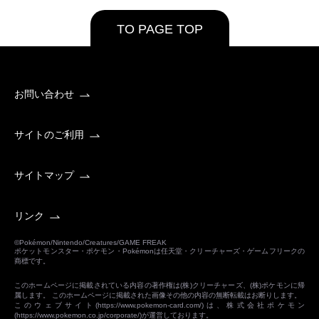
TO PAGE TOP
お問い合わせ
サイトのご利用
サイトマップ
リンク
©Pokémon/Nintendo/Creatures/GAME FREAK
ポケットモンスター・ポケモン・Pokémonは任天堂・クリーチャーズ・ゲームフリークの
商標です。
このホームページに掲載されている内容の著作権は(株)クリーチャーズ、(株)ポケモンに帰
属します。 このホームページに掲載された画像その他の内容の無断転載はお断りします。
このウェブサイト(
https://www.pokemon-card.com/
)は、株式会社ポケモン
(
https://www.pokemon.co.jp/corporate/
)が運営しております。