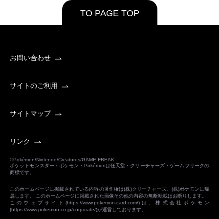
TO PAGE TOP
お問い合わせ
サイトのご利用
サイトマップ
リンク
©Pokémon/Nintendo/Creatures/GAME FREAK
ポケットモンスター・ポケモン・Pokémonは任天堂・クリーチャーズ・ゲームフリークの
商標です。
このホームページに掲載されている内容の著作権は(株)クリーチャーズ、(株)ポケモンに帰
属します。 このホームページに掲載された画像その他の内容の無断転載はお断りします。
このウェブサイト(
https://www.pokemon-card.com/
)は、株式会社ポケモン
(
https://www.pokemon.co.jp/corporate/
)が運営しております。