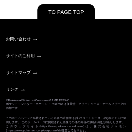
TO PAGE TOP
お問い合わせ
サイトのご利用
サイトマップ
リンク
©Pokémon/Nintendo/Creatures/GAME FREAK
ポケットモンスター・ポケモン・Pokémonは任天堂・クリーチャーズ・ゲームフリークの
商標です。
このホームページに掲載されている内容の著作権は(株)クリーチャーズ、(株)ポケモンに帰
属します。 このホームページに掲載された画像その他の内容の無断転載はお断りします。
このウェブサイト(
https://www.pokemon-card.com/
)は、株式会社ポケモン
(
https://www.pokemon.co.jp/corporate/
)が運営しております。