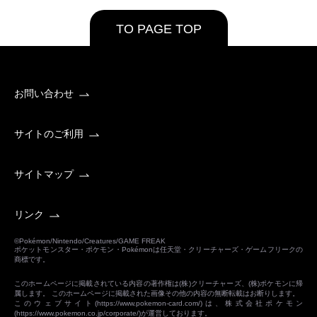
TO PAGE TOP
お問い合わせ
サイトのご利用
サイトマップ
リンク
©Pokémon/Nintendo/Creatures/GAME FREAK
ポケットモンスター・ポケモン・Pokémonは任天堂・クリーチャーズ・ゲームフリークの
商標です。
このホームページに掲載されている内容の著作権は(株)クリーチャーズ、(株)ポケモンに帰
属します。 このホームページに掲載された画像その他の内容の無断転載はお断りします。
このウェブサイト(
https://www.pokemon-card.com/
)は、株式会社ポケモン
(
https://www.pokemon.co.jp/corporate/
)が運営しております。