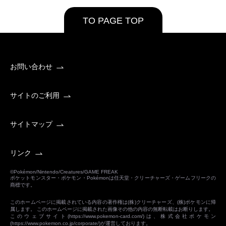
TO PAGE TOP
お問い合わせ
サイトのご利用
サイトマップ
リンク
©Pokémon/Nintendo/Creatures/GAME FREAK
ポケットモンスター・ポケモン・Pokémonは任天堂・クリーチャーズ・ゲームフリークの
商標です。
このホームページに掲載されている内容の著作権は(株)クリーチャーズ、(株)ポケモンに帰
属します。 このホームページに掲載された画像その他の内容の無断転載はお断りします。
このウェブサイト(
https://www.pokemon-card.com/
)は、株式会社ポケモン
(
https://www.pokemon.co.jp/corporate/
)が運営しております。