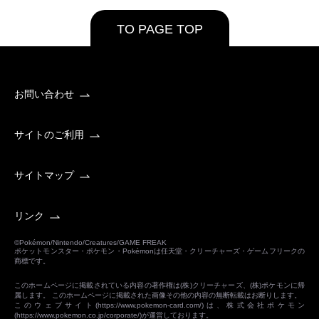
TO PAGE TOP
お問い合わせ
サイトのご利用
サイトマップ
リンク
©Pokémon/Nintendo/Creatures/GAME FREAK
ポケットモンスター・ポケモン・Pokémonは任天堂・クリーチャーズ・ゲームフリークの
商標です。
このホームページに掲載されている内容の著作権は(株)クリーチャーズ、(株)ポケモンに帰
属します。 このホームページに掲載された画像その他の内容の無断転載はお断りします。
このウェブサイト(
https://www.pokemon-card.com/
)は、株式会社ポケモン
(
https://www.pokemon.co.jp/corporate/
)が運営しております。