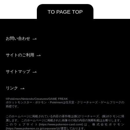
TO PAGE TOP
お問い合わせ
サイトのご利用
サイトマップ
リンク
©Pokémon/Nintendo/Creatures/GAME FREAK
ポケットモンスター・ポケモン・Pokémonは任天堂・クリーチャーズ・ゲームフリークの
商標です。
このホームページに掲載されている内容の著作権は(株)クリーチャーズ、(株)ポケモンに帰
属します。 このホームページに掲載された画像その他の内容の無断転載はお断りします。
このウェブサイト(
https://www.pokemon-card.com/
)は、株式会社ポケモン
(
https://www.pokemon.co.jp/corporate/
)が運営しております。