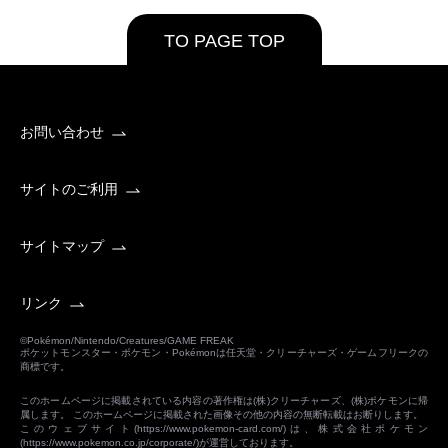
TO PAGE TOP
お問い合わせ
サイトのご利用
サイトマップ
リンク
©Pokémon/Nintendo/Creatures/GAME FREAK
ポケットモンスター・ポケモン・Pokémonは任天堂・クリーチャーズ・ゲームフリークの
商標です。
このホームページに掲載されている内容の著作権は(株)クリーチャーズ、(株)ポケモンに帰
属します。 このホームページに掲載された画像その他の内容の無断転載はお断りします。
このウェブサイト(
https://www.pokemon-card.com/
)は、株式会社ポケモン
(
https://www.pokemon.co.jp/corporate/
)が運営しております。