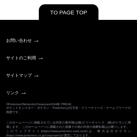
TO PAGE TOP
お問い合わせ
サイトのご利用
サイトマップ
リンク
©Pokémon/Nintendo/Creatures/GAME FREAK
ポケットモンスター・ポケモン・Pokémonは任天堂・クリーチャーズ・ゲームフリークの
商標です。
このホームページに掲載されている内容の著作権は(株)クリーチャーズ、(株)ポケモンに帰
属します。 このホームページに掲載された画像その他の内容の無断転載はお断りします。
このウェブサイト(
https://www.pokemon-card.com/
)は、株式会社ポケモン
(
https://www.pokemon.co.jp/corporate/
)が運営しております。