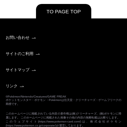
TO PAGE TOP
お問い合わせ
サイトのご利用
サイトマップ
リンク
©Pokémon/Nintendo/Creatures/GAME FREAK
ポケットモンスター・ポケモン・Pokémonは任天堂・クリーチャーズ・ゲームフリークの
商標です。
このホームページに掲載されている内容の著作権は(株)クリーチャーズ、(株)ポケモンに帰
属します。 このホームページに掲載された画像その他の内容の無断転載はお断りします。
このウェブサイト(
https://www.pokemon-card.com/
)は、株式会社ポケモン
(
https://www.pokemon.co.jp/corporate/
)が運営しております。