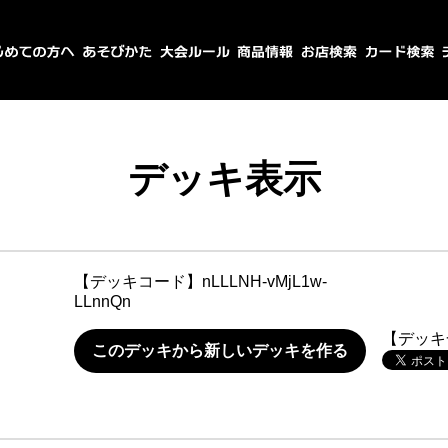
デッキ表示
【デッキコード】
nLLLNH-vMjL1w-
LLnnQn
【デッキ
このデッキから新しいデッキを作る