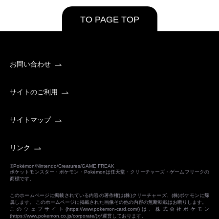
TO PAGE TOP
お問い合わせ
サイトのご利用
サイトマップ
リンク
©Pokémon/Nintendo/Creatures/GAME FREAK
ポケットモンスター・ポケモン・Pokémonは任天堂・クリーチャーズ・ゲームフリークの
商標です。
このホームページに掲載されている内容の著作権は(株)クリーチャーズ、(株)ポケモンに帰
属します。 このホームページに掲載された画像その他の内容の無断転載はお断りします。
このウェブサイト(
https://www.pokemon-card.com/
)は、株式会社ポケモン
(
https://www.pokemon.co.jp/corporate/
)が運営しております。