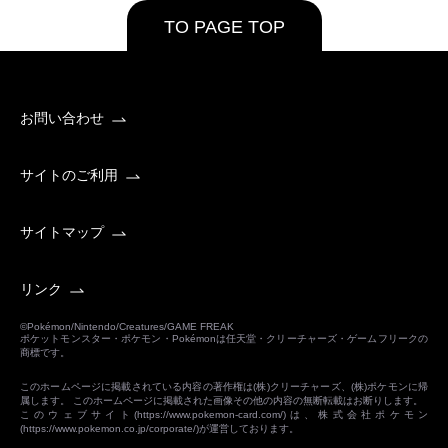
TO PAGE TOP
お問い合わせ
サイトのご利用
サイトマップ
リンク
©Pokémon/Nintendo/Creatures/GAME FREAK
ポケットモンスター・ポケモン・Pokémonは任天堂・クリーチャーズ・ゲームフリークの
商標です。
このホームページに掲載されている内容の著作権は(株)クリーチャーズ、(株)ポケモンに帰
属します。 このホームページに掲載された画像その他の内容の無断転載はお断りします。
このウェブサイト(
https://www.pokemon-card.com/
)は、株式会社ポケモン
(
https://www.pokemon.co.jp/corporate/
)が運営しております。