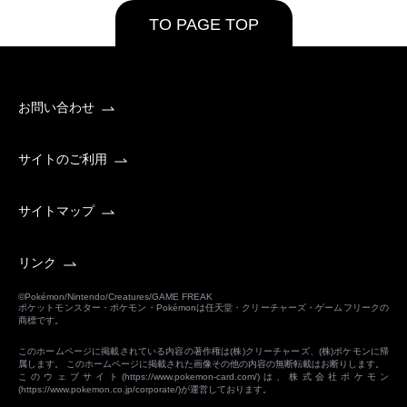
TO PAGE TOP
お問い合わせ
サイトのご利用
サイトマップ
リンク
©Pokémon/Nintendo/Creatures/GAME FREAK
ポケットモンスター・ポケモン・Pokémonは任天堂・クリーチャーズ・ゲームフリークの
商標です。
このホームページに掲載されている内容の著作権は(株)クリーチャーズ、(株)ポケモンに帰
属します。 このホームページに掲載された画像その他の内容の無断転載はお断りします。
このウェブサイト(
https://www.pokemon-card.com/
)は、株式会社ポケモン
(
https://www.pokemon.co.jp/corporate/
)が運営しております。