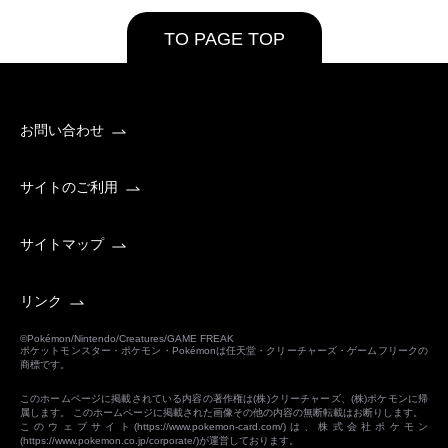
TO PAGE TOP
お問い合わせ
サイトのご利用
サイトマップ
リンク
©Pokémon/Nintendo/Creatures/GAME FREAK
ポケットモンスター・ポケモン・Pokémonは任天堂・クリーチャーズ・ゲームフリークの
商標です。
このホームページに掲載されている内容の著作権は(株)クリーチャーズ、(株)ポケモンに帰
属します。 このホームページに掲載された画像その他の内容の無断転載はお断りします。
このウェブサイト(
https://www.pokemon-card.com/
)は、株式会社ポケモン
(
https://www.pokemon.co.jp/corporate/
)が運営しております。