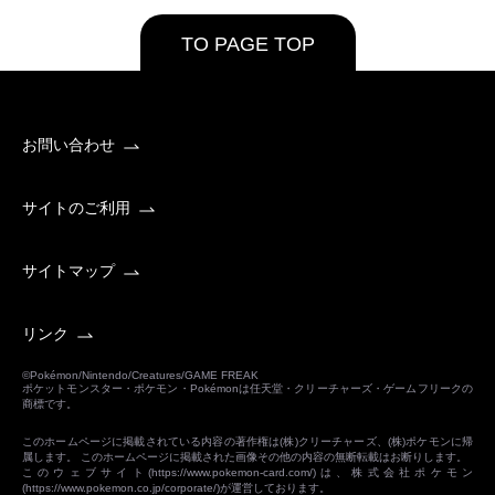
TO PAGE TOP
お問い合わせ
サイトのご利用
サイトマップ
リンク
©Pokémon/Nintendo/Creatures/GAME FREAK
ポケットモンスター・ポケモン・Pokémonは任天堂・クリーチャーズ・ゲームフリークの
商標です。
このホームページに掲載されている内容の著作権は(株)クリーチャーズ、(株)ポケモンに帰
属します。 このホームページに掲載された画像その他の内容の無断転載はお断りします。
このウェブサイト(
https://www.pokemon-card.com/
)は、株式会社ポケモン
(
https://www.pokemon.co.jp/corporate/
)が運営しております。