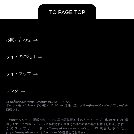
TO PAGE TOP
お問い合わせ
サイトのご利用
サイトマップ
リンク
©Pokémon/Nintendo/Creatures/GAME FREAK
ポケットモンスター・ポケモン・Pokémonは任天堂・クリーチャーズ・ゲームフリークの
商標です。
このホームページに掲載されている内容の著作権は(株)クリーチャーズ、(株)ポケモンに帰
属します。 このホームページに掲載された画像その他の内容の無断転載はお断りします。
このウェブサイト(
https://www.pokemon-card.com/
)は、株式会社ポケモン
(
https://www.pokemon.co.jp/corporate/
)が運営しております。