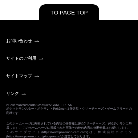
TO PAGE TOP
お問い合わせ
サイトのご利用
サイトマップ
リンク
©Pokémon/Nintendo/Creatures/GAME FREAK
ポケットモンスター・ポケモン・Pokémonは任天堂・クリーチャーズ・ゲームフリークの
商標です。
このホームページに掲載されている内容の著作権は(株)クリーチャーズ、(株)ポケモンに帰
属します。 このホームページに掲載された画像その他の内容の無断転載はお断りします。
このウェブサイト(
https://www.pokemon-card.com/
)は、株式会社ポケモン
(
https://www.pokemon.co.jp/corporate/
)が運営しております。