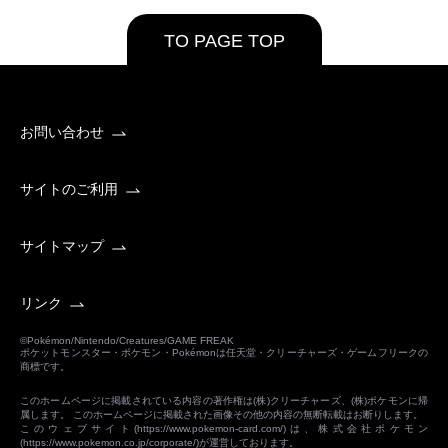
TO PAGE TOP
お問い合わせ
サイトのご利用
サイトマップ
リンク
©Pokémon/Nintendo/Creatures/GAME FREAK
ポケットモンスター・ポケモン・Pokémonは任天堂・クリーチャーズ・ゲームフリークの
商標です。
このホームページに掲載されている内容の著作権は(株)クリーチャーズ、(株)ポケモンに帰
属します。 このホームページに掲載された画像その他の内容の無断転載はお断りします。
このウェブサイト(
https://www.pokemon-card.com/
)は、株式会社ポケモン
(
https://www.pokemon.co.jp/corporate/
)が運営しております。