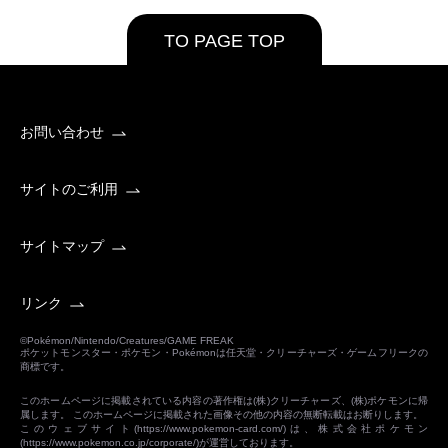
TO PAGE TOP
お問い合わせ
サイトのご利用
サイトマップ
リンク
©Pokémon/Nintendo/Creatures/GAME FREAK
ポケットモンスター・ポケモン・Pokémonは任天堂・クリーチャーズ・ゲームフリークの
商標です。
このホームページに掲載されている内容の著作権は(株)クリーチャーズ、(株)ポケモンに帰
属します。 このホームページに掲載された画像その他の内容の無断転載はお断りします。
このウェブサイト(
https://www.pokemon-card.com/
)は、株式会社ポケモン
(
https://www.pokemon.co.jp/corporate/
)が運営しております。