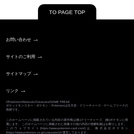
TO PAGE TOP
お問い合わせ
サイトのご利用
サイトマップ
リンク
©Pokémon/Nintendo/Creatures/GAME FREAK
ポケットモンスター・ポケモン・Pokémonは任天堂・クリーチャーズ・ゲームフリークの
商標です。
このホームページに掲載されている内容の著作権は(株)クリーチャーズ、(株)ポケモンに帰
属します。 このホームページに掲載された画像その他の内容の無断転載はお断りします。
このウェブサイト(
https://www.pokemon-card.com/
)は、株式会社ポケモン
(
https://www.pokemon.co.jp/corporate/
)が運営しております。