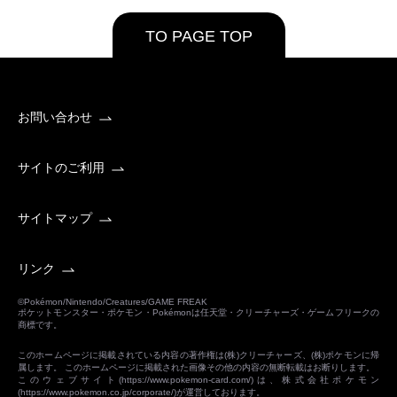
TO PAGE TOP
お問い合わせ
サイトのご利用
サイトマップ
リンク
©Pokémon/Nintendo/Creatures/GAME FREAK
ポケットモンスター・ポケモン・Pokémonは任天堂・クリーチャーズ・ゲームフリークの
商標です。
このホームページに掲載されている内容の著作権は(株)クリーチャーズ、(株)ポケモンに帰
属します。 このホームページに掲載された画像その他の内容の無断転載はお断りします。
このウェブサイト(
https://www.pokemon-card.com/
)は、株式会社ポケモン
(
https://www.pokemon.co.jp/corporate/
)が運営しております。