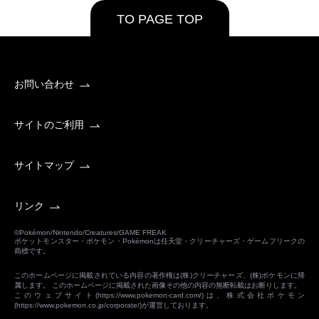
TO PAGE TOP
お問い合わせ
サイトのご利用
サイトマップ
リンク
©Pokémon/Nintendo/Creatures/GAME FREAK
ポケットモンスター・ポケモン・Pokémonは任天堂・クリーチャーズ・ゲームフリークの
商標です。
このホームページに掲載されている内容の著作権は(株)クリーチャーズ、(株)ポケモンに帰
属します。 このホームページに掲載された画像その他の内容の無断転載はお断りします。
このウェブサイト(
https://www.pokemon-card.com/
)は、株式会社ポケモン
(
https://www.pokemon.co.jp/corporate/
)が運営しております。