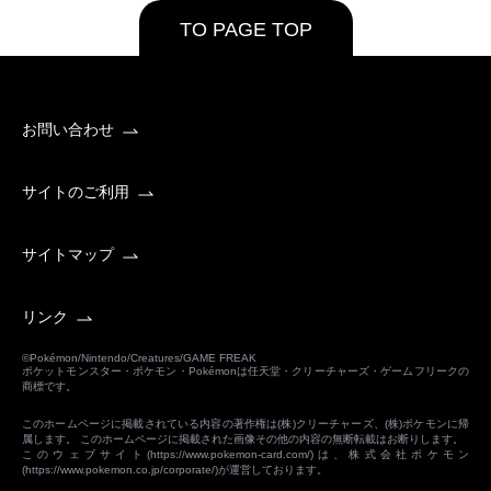
TO PAGE TOP
お問い合わせ
サイトのご利用
サイトマップ
リンク
©Pokémon/Nintendo/Creatures/GAME FREAK
ポケットモンスター・ポケモン・Pokémonは任天堂・クリーチャーズ・ゲームフリークの
商標です。
このホームページに掲載されている内容の著作権は(株)クリーチャーズ、(株)ポケモンに帰
属します。 このホームページに掲載された画像その他の内容の無断転載はお断りします。
このウェブサイト(
https://www.pokemon-card.com/
)は、株式会社ポケモン
(
https://www.pokemon.co.jp/corporate/
)が運営しております。