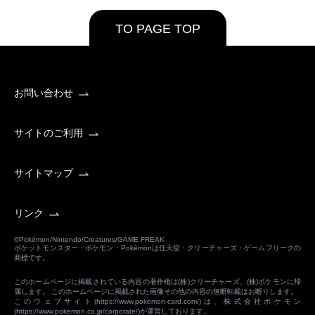
TO PAGE TOP
お問い合わせ
サイトのご利用
サイトマップ
リンク
©Pokémon/Nintendo/Creatures/GAME FREAK
ポケットモンスター・ポケモン・Pokémonは任天堂・クリーチャーズ・ゲームフリークの
商標です。
このホームページに掲載されている内容の著作権は(株)クリーチャーズ、(株)ポケモンに帰
属します。 このホームページに掲載された画像その他の内容の無断転載はお断りします。
このウェブサイト(
https://www.pokemon-card.com/
)は、株式会社ポケモン
(
https://www.pokemon.co.jp/corporate/
)が運営しております。