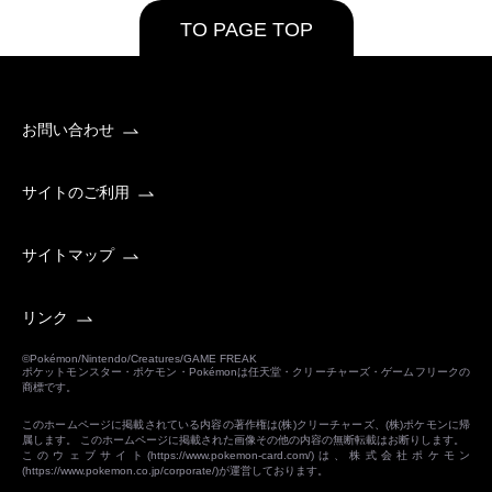
TO PAGE TOP
お問い合わせ
サイトのご利用
サイトマップ
リンク
©Pokémon/Nintendo/Creatures/GAME FREAK
ポケットモンスター・ポケモン・Pokémonは任天堂・クリーチャーズ・ゲームフリークの
商標です。
このホームページに掲載されている内容の著作権は(株)クリーチャーズ、(株)ポケモンに帰
属します。 このホームページに掲載された画像その他の内容の無断転載はお断りします。
このウェブサイト(
https://www.pokemon-card.com/
)は、株式会社ポケモン
(
https://www.pokemon.co.jp/corporate/
)が運営しております。