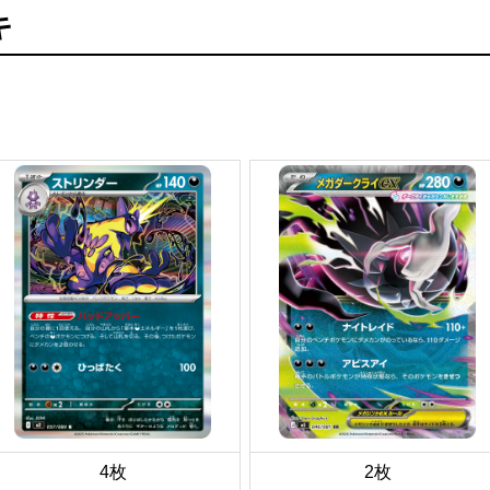
キ
4枚
2枚