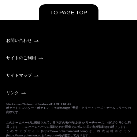
TO PAGE TOP
お問い合わせ
サイトのご利用
サイトマップ
リンク
©Pokémon/Nintendo/Creatures/GAME FREAK
ポケットモンスター・ポケモン・Pokémonは任天堂・クリーチャーズ・ゲームフリークの
商標です。
このホームページに掲載されている内容の著作権は(株)クリーチャーズ、(株)ポケモンに帰
属します。 このホームページに掲載された画像その他の内容の無断転載はお断りします。
このウェブサイト(
https://www.pokemon-card.com/
)は、株式会社ポケモン
(
https://www.pokemon.co.jp/corporate/
)が運営しております。