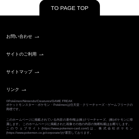
TO PAGE TOP
お問い合わせ
サイトのご利用
サイトマップ
リンク
©Pokémon/Nintendo/Creatures/GAME FREAK
ポケットモンスター・ポケモン・Pokémonは任天堂・クリーチャーズ・ゲームフリークの
商標です。
このホームページに掲載されている内容の著作権は(株)クリーチャーズ、(株)ポケモンに帰
属します。 このホームページに掲載された画像その他の内容の無断転載はお断りします。
このウェブサイト(
https://www.pokemon-card.com/
)は、株式会社ポケモン
(
https://www.pokemon.co.jp/corporate/
)が運営しております。