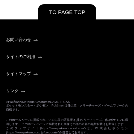
TO PAGE TOP
お問い合わせ
サイトのご利用
サイトマップ
リンク
©Pokémon/Nintendo/Creatures/GAME FREAK
ポケットモンスター・ポケモン・Pokémonは任天堂・クリーチャーズ・ゲームフリークの
商標です。
このホームページに掲載されている内容の著作権は(株)クリーチャーズ、(株)ポケモンに帰
属します。 このホームページに掲載された画像その他の内容の無断転載はお断りします。
このウェブサイト(
https://www.pokemon-card.com/
)は、株式会社ポケモン
(
https://www.pokemon.co.jp/corporate/
)が運営しております。